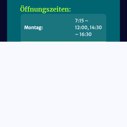
Öffnungszeiten:
7:15 –
Montag:
12:00, 14:30
– 16:30
Dienstag:
7:15 – 12:00
Mittwoch:
geschlossen
Donnerstag:
7:15 – 12:00
Freitag:
7:15 – 12:00
Samstag:
geschlossen
Sonn- & Feiertag:
geschlossen